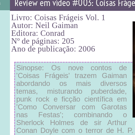
Review em vídeo #003: Coisas Frágeis
3
Livro: Coisas Frágeis Vol. 1
Autor: Neil Gaiman
Editora: Conrad
Nº de páginas: 205
Ano de publicação: 2006
Sinopse: Os nove contos de
'Coisas Frágeis' trazem Gaiman
abordando os mais diversos
temas, misturando puberdade,
punk rock e ficção científica em
'Como Conversar com Garotas
nas Festas'; combinando o
Sherlock Holmes de sir Arthur
Conan Doyle com o terror de H. P.